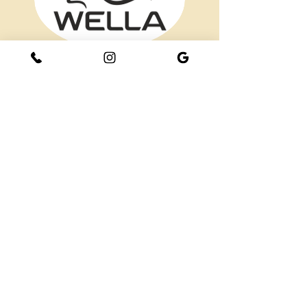
Wella
Entdecken Sie unser Sortiment an
permanenten Haarfarben, die für all Ihre
kreativen Bedürfnisse entwickelt wurden.
Egal, ob Sie reine, ausgewogene
Ergebnisse mit natürlicher Farbtiefe und
Glanz erzielen oder eine natürliche
Haarfarbe betonen möchten, Wella
Professionals bietet ein vielfältiges
Sortiment für jeden Geschmack.