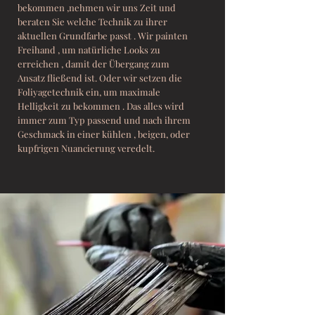
bekommen ,nehmen wir uns Zeit und
beraten Sie welche Technik zu ihrer
aktuellen Grundfarbe passt . Wir painten
Freihand , um natürliche Looks zu
erreichen , damit der Übergang zum
Ansatz fließend ist. Oder wir setzen die
Foliyagetechnik ein, um maximale
Helligkeit zu bekommen . Das alles wird
immer zum Typ passend und nach ihrem
Geschmack in einer kühlen , beigen, oder
kupfrigen Nuancierung veredelt.