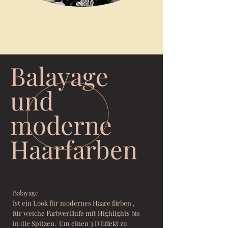
Balayage
und
moderne
Haarfarben
Balayage
Ist ein Look für modernes Haare färben ,
für weiche Farbverläufe mit Highlights bis
in die Spitzen. Um einen 3 D Effekt zu